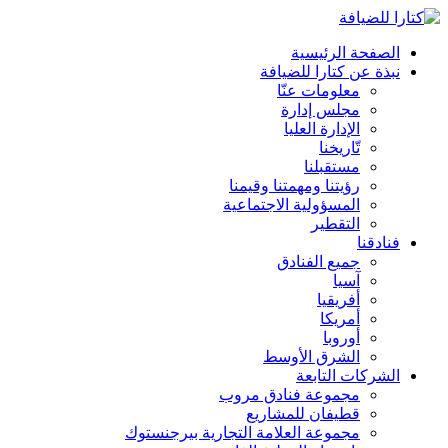
الصفحة الرئيسية
نبذة عن كتارا للضيافة
معلومات عنّا
مجلس إدارة
الإدارة العليا
تّاريخنا
مستقبلنا
رؤيتنا ومهمتنا وقيمنا
المسؤولية الاجتماعية
التقطير
فنادقنا
جميع الفنادق
آسيا
أفريقيا
أمريكا
أوروبا
الشرق الأوسط
الشركات التابعة
مجموعة فنادق مروب
قطيفان للمشاريع
مجموعة العلامة التجارية بيرجنستوك