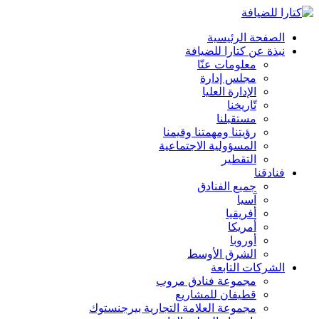
الصفحة الرئيسية
نبذة عن كتارا للضيافة
معلومات عنّا
مجلس إدارة
الإدارة العليا
تّاريخنا
مستقبلنا
رؤيتنا ومهمتنا وقيمنا
المسؤولية الاجتماعية
التقطير
فنادقنا
جميع الفنادق
آسيا
أفريقيا
أمريكا
أوروبا
الشرق الأوسط
الشركات التابعة
مجموعة فنادق مروب
قطيفان للمشاريع
مجموعة العلامة التجارية بيرجنستوك