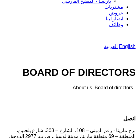
باريسا - المطبخ الفارسي
مشتريات
عروض
اتصلوا بنا
وظائف
English
العربية
BOARD OF DIRECTORS
About us
Board of directors
اتصل
برج مارينا - رقم المبنى – 108، الشارع – 303، شارع بلحنين،
المنطقة – 69 منطقة مارينا، مدينة لوسيل، ص.ب. 2977 الدوحة،