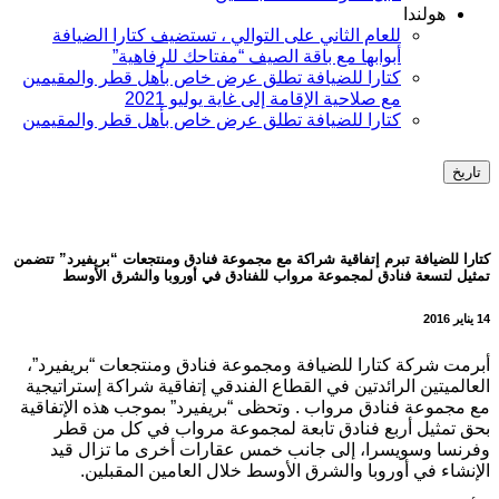
هولندا
للعام الثاني على التوالي ، تستضيف كتارا الضيافة
أبوابها مع باقة الصيف “مفتاحك للرفاهية”
كتارا للضيافة تطلق عرض خاص بأهل قطر والمقيمين
مع صلاحية الإقامة إلى غاية يوليو 2021
كتارا للضيافة تطلق عرض خاص بأهل قطر والمقيمين
تاريخ
كتارا للضيافة تبرم إتفاقية شراكة مع مجموعة فنادق ومنتجعات “بريفيرد” تتضمن
تمثيل لتسعة فنادق لمجموعة مرواب للفنادق في أوروبا والشرق الأوسط
14 يناير 2016
أبرمت شركة كتارا للضيافة ومجموعة فنادق ومنتجعات “بريفيرد”،
العالميتين الرائدتين في القطاع الفندقي إتفاقية شراكة إستراتيجية
مع مجموعة فنادق مرواب . وتحظى “بريفيرد” بموجب هذه الإتفاقية
بحق تمثيل أربع فنادق تابعة لمجموعة مرواب في كل من قطر
وفرنسا وسويسرا، إلى جانب خمس عقارات أخرى ما تزال قيد
الإنشاء في أوروبا والشرق الأوسط خلال العامين المقبلين.