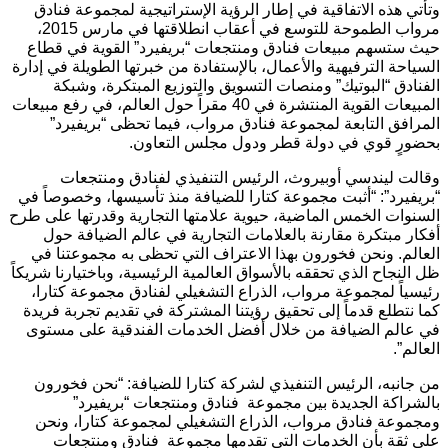
وتأتي هذه الاتفاقية في إطار الرؤية الإستراتيجية لمجموعة فنادق
مرواب الطموحة للتوسع في أعقاب انطلاقتها في مارس 2015،
حيث ستسهم مبيعات فنادق ومنتجعات “بريفيرد” القوية في قطاع
السياحة الترفيهية والأعمال، بالإستفادة من خبرتها الطويلة في إدارة
الفنادق “البوتيك” ومنصات التسويق والتوزيع المبتكرة، وشبكة
المبيعات القوية المنتشرة في 40 مقراً حول العالم، في رفع مبيعات
المرافق التابعة لمجموعة فنادق مرواب، فيما تحظى “بريفيرد”
بحضورٍ قوي في دولة قطر ودول مجلس التعاون.
وقالت ليندسي أوبيروث، الرئيس التنفيذي لفنادق ومنتجعات
“بريفيرد”: “أثبت مجموعة كتارا للضيافة منذ تأسيسها، وخصوصاً في
السنوات الخمس الماضية، حيوية علامتها التجارية وقدرتها على طرح
أفكار مبتكرة مقارنة بالعلامات التجارية في عالم الضيافة حول
العالم. ونحن فخورون بهذا الاعتراف التي تحظى به مجموعتنا في
ظل النجاح الذي تحققه بالأسواق العالمية الرئيسية، وباختيارنا شريكاً
رئيسياً لمجموعة مرواب، الذراع التشغيلي لفنادق مجموعة كتارا،
كما نتطلع قدماً إلى تحقيق رؤيتنا المشتركة في تقديم تجربة فريدة
في عالم الضيافة من خلال أفضل الخدمات الفندقية على مستوى
العالم”.
من جانبه، الرئيس التنفيذي لشركة كتارا للضيافة: “نحن فخورون
بالشراكة الجديدة بين مجموعة فنادق ومنتجعات “بريفيرد”
ومجموعة فنادق مرواب، الذراع التشغيلي لمجموعة كتارا، ونحن
على ثقة بأن الخدمات التي تقدمها مجموعة فنادق ومنتجعات