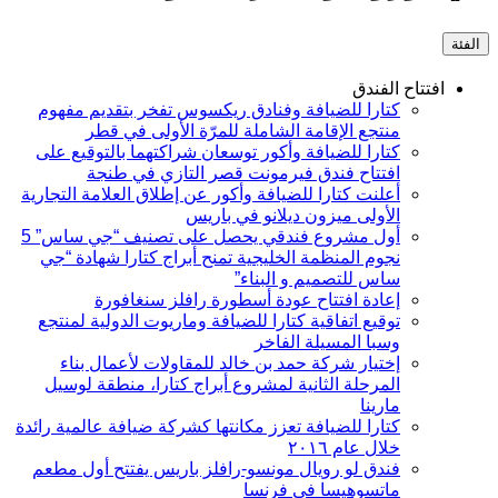
الفئة
افتتاح الفندق
كتارا للضيافة وفنادق ريكسوس تفخر بتقديم مفهوم
منتجع الإقامة الشاملة للمرّة الأولى في قطر
كتارا للضيافة وأكور توسعان شراكتهما بالتوقيع على
افتتاح فندق فيرمونت قصر التازي في طنجة
أعلنت كتارا للضيافة وأكور عن إطلاق العلامة التجارية
الأولى ميزون ديلانو في باريس
أول مشروع فندقي يحصل على تصنيف “جي ساس” 5
نجوم المنظمة الخليجية تمنح أبراج كتارا شهادة “جي
ساس للتصميم و البناء”
إعادة افتتاح عودة أسطورة رافلز سنغافورة
توقيع اتفاقية كتارا للضيافة وماريوت الدولية لمنتجع
وسبا المسيلة الفاخر
إختيار شركة حمد بن خالد للمقاولات لأعمال بناء
المرحلة الثانية لمشروع أبراج كتارا، منطقة لوسيل
مارينا
كتارا للضيافة تعزز مكانتها كشركة ضيافة عالمية رائدة
خلال عام ۲۰١٦
فندق لو رويال مونسو-رافلز باريس يفتتح أول مطعم
ماتسوهيسا في فرنسا