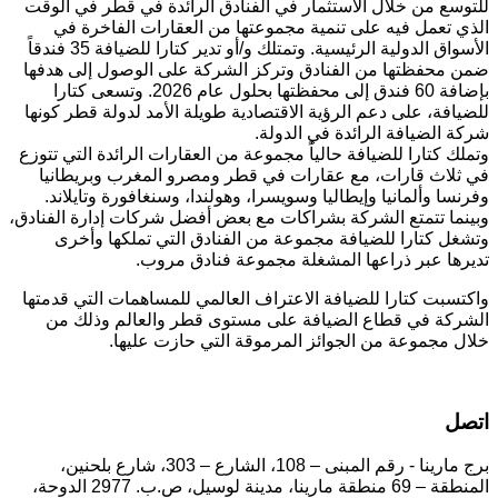
للتوسع من خلال الاستثمار في الفنادق الرائدة في قطر في الوقت
الذي تعمل فيه على تنمية مجموعتها من العقارات الفاخرة في
الأسواق الدولية الرئيسية. وتمتلك و/أو تدير كتارا للضيافة 35 فندقاً
ضمن محفظتها من الفنادق وتركز الشركة على الوصول إلى هدفها
بإضافة 60 فندق إلى محفظتها بحلول عام 2026. وتسعى كتارا
للضيافة، على دعم الرؤية الاقتصادية طويلة الأمد لدولة قطر كونها
شركة الضيافة الرائدة في الدولة.
وتملك كتارا للضيافة حالياً مجموعة من العقارات الرائدة التي تتوزع
في ثلاث قارات، مع عقارات في قطر ومصرو المغرب وبريطانيا
وفرنسا وألمانيا وإيطاليا وسويسرا، وهولندا، وسنغافورة وتايلاند.
وبينما تتمتع الشركة بشراكات مع بعض أفضل شركات إدارة الفنادق،
وتشغل كتارا للضيافة مجموعة من الفنادق التي تملكها وأخرى
تديرها عبر ذراعها المشغلة مجموعة فنادق مروب.
واكتسبت كتارا للضيافة الاعتراف العالمي للمساهمات التي قدمتها
الشركة في قطاع الضيافة على مستوى قطر والعالم وذلك من
خلال مجموعة من الجوائز المرموقة التي حازت عليها.
اتصل
برج مارينا - رقم المبنى – 108، الشارع – 303، شارع بلحنين،
المنطقة – 69 منطقة مارينا، مدينة لوسيل، ص.ب. 2977 الدوحة،