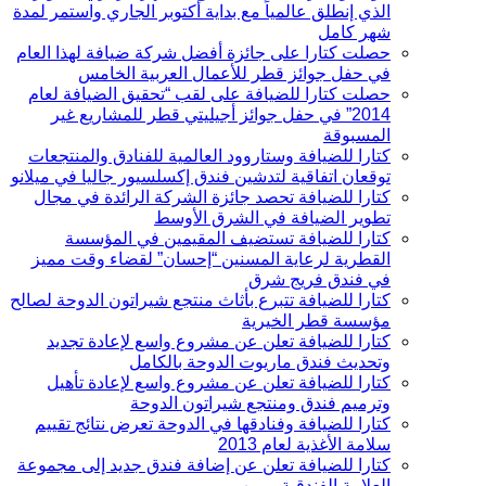
الذي إنطلق عالمياً مع بداية أكتوبر الجاري واستمر لمدة
شهر كامل
حصلت كتارا على جائزة أفضل شركة ضيافة لهذا العام
في حفل جوائز قطر للأعمال العربية الخامس
حصلت كتارا للضيافة على لقب “تحقيق الضيافة لعام
2014” في حفل جوائز أجيليتي قطر للمشاريع غير
المسبوقة
كتارا للضيافة وستاروود العالمية للفنادق والمنتجعات
توقعان اتفاقية لتدشين فندق إكسلسيور جاليا في ميلانو
كتارا للضيافة تحصد جائزة الشركة الرائدة في مجال
تطوير الضيافة في الشرق الأوسط
كتارا للضيافة تستضيف المقيمين في المؤسسة
القطرية لرعاية المسنين “إحسان” لقضاء وقت مميز
في فندق فريج شرق
كتارا للضيافة تتبرع بأثاث منتجع شيراتون الدوحة لصالح
مؤسسة قطر الخيرية
كتارا للضيافة تعلن عن مشروع واسع لإعادة تجديد
وتحديث فندق ماريوت الدوحة بالكامل
كتارا للضيافة تعلن عن مشروع واسع لإعادة تأهيل
وترميم فندق ومنتجع شيراتون الدوحة
كتارا للضيافة وفنادقها في الدوحة تعرض نتائج تقييم
سلامة الأغذية لعام 2013
كتارا للضيافة تعلن عن إضافة فندق جديد إلى مجموعة
العلامة الفندقية مروب