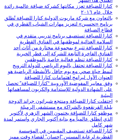
الفندق هذا الشهر
كتارا للضيافة تعزز مكانتها كشركة ضيافة عالمية رائدة
خلال عام ۲۰١٦
بالتعاون مع شركة ماريوت الدولية كتارا للضيافة تُطلق
برنامج «تحسين» لتعزيز مهارات الشباب القطري في
قطاع الضيافة
كتارا للضيافة تستضيف برنامج تدريبي متقدم في
السلامة الغذائية لموظفيها في الفنادق القطرية
كتارا للضيافة تتبرع بمجموعة مختارة من أثاث أحد
الفنادق الفاخرة التابعة للشركة إلى قطر الخيرية
كتارا للضيافة تنظم فعالية خاصة بالموظفين
كتارا للضيافة تحتفل باليوم الرياضي للدولة الترويج
لنمط حياة صحي مع يوم حافل بالأنشطة الرياضية هو
العنوان الأول لبرامج اهتمامات كتارا للضيافة
وفق معايير المفوضية الأوروبية “كتارا للضيافة” تحصل
على الشهادة الدولية للإستدامة والكربون لمساهماتها
البيئية
احتفلت كتارا للضيافة ومنتجع شيراتون جراند الدوحة
بليلة القرنقعوة بالشراكة مع مستشفى الرميلة
موظفو كتارا للضيافة يختمون الشهر الزهري لأكتوبر
الذي إنطلق عالمياً مع بداية أكتوبر الجاري واستمر لمدة
شهر كامل
كتارا للضيافة تستضيف المقيمين في المؤسسة
القطرية لرعاية المسنين “إحسان” لقضاء وقت مميز