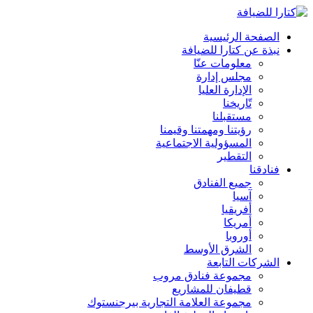
الصفحة الرئيسية
نبذة عن كتارا للضيافة
معلومات عنّا
مجلس إدارة
الإدارة العليا
تّاريخنا
مستقبلنا
رؤيتنا ومهمتنا وقيمنا
المسؤولية الاجتماعية
التقطير
فنادقنا
جميع الفنادق
آسيا
أفريقيا
أمريكا
أوروبا
الشرق الأوسط
الشركات التابعة
مجموعة فنادق مروب
قطيفان للمشاريع
مجموعة العلامة التجارية بيرجنستوك