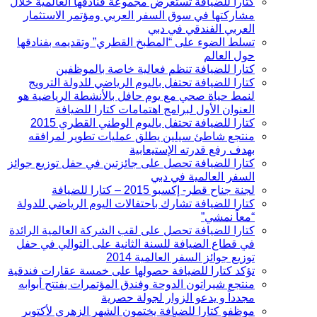
كتارا للضيافة تستعرض مجموعة فنادقها العالمية خلال
مشاركتها في سوق السفر العربي ومؤتمر الاستثمار
العربي الفندقي في دبي
تسلط الضوء على “المطبخ القطري” وتقديمه بفنادقها
حول العالم
كتارا للضيافة تنظم فعالية خاصة بالموظفين
كتارا للضيافة تحتفل باليوم الرياضي للدولة الترويج
لنمط حياة صحي مع يوم حافل بالأنشطة الرياضية هو
العنوان الأول لبرامج اهتمامات كتارا للضيافة
كتارا للضيافة تحتفل باليوم الوطني القطري 2015
منتجع شاطئ سيلين يطلق عمليات تطوير لمرافقه
بهدف رفع قدرته الإستيعابية
كتارا للضيافة تحصل على جائزتين في حفل توزيع جوائز
السفر العالمية في دبي
لجنة جناح قطر- إكسبو 2015 – كتارا للضيافة
كتارا للضيافة تشارك باحتفالات اليوم الرياضي للدولة
“معاً نمشي”
كتارا للضيافة تحصل على لقب الشركة العالمية الرائدة
في قطاع الضيافة للسنة الثانية على التوالي في حفل
توزيع جوائز السفر العالمية 2014
تؤكد كتارا للضيافة حصولها على خمسة عقارات فندقية
منتجع شيراتون الدوحة وفندق المؤتمرات يفتتح أبوابه
مجدداً و يدعو الزوار لجولة حصرية
موظفو كتارا للضيافة يختمون الشهر الزهري لأكتوبر