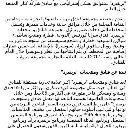
“بريفيرد” ستتوافق بشكل إستراتيجي مع مبادئ شركة كتارا المتبعة
حول العالم”.
وتقدم محفظة مجموعة فنادق مرواب لضيوفها تجربة مستوحاة من
الثقافة المحلية من خلال مرافق حديثة وخدمات مميزة. وتشمل
المحفظة التي دخلت ضمن تمثيل مجموعة فنادق ومنتجعات
“بريفيرد” فندق سرايا كورنيش (الدوحة، قطر)، ومنتجع شاطىء
سيلاين (مسيعيد، قطر)، و منتجع سميسمة، من منتجعات مُرواب
،وفندق رويال سافوي لوزان (سويسرا)، بالإضافة إلى خمس عقارات
إضافية من المخطط أن يتم افتتاحها في قطر وسويسرا خلال العام
الحالي و سنة 2017 التابعة للعلامة التجارية مجموعة مرواب
للفنادق.
نبذة عن فنادق ومنتجعات “بريفيرد”
تُعد فنادق ومنتجعات “بريفيرد” اكبر علامة تجارية مستقلة للفنادق
في العالم، حيث تمثل مجموعة فريدة تتكون من اكثر من 650 فندق
ومنتجع ومسكن فاخر متوزعة في أكثر من 85 بلداً. ومن خلال
المجموعات العالمية الخمسة التابعة لها، تعمل فنادق ومنتجعات”
بريفيرد” على ربط المسافرين بتجربة السفر الفاخرة الفريدة من
نوعها والتي تلبي أسلوب حياتهم المفضل في مختلف المناسبات.
ويوفر برنامج iPrefer™ وبرنامج ولاء الضيوف وبرنامج المقيمين
المفضل وبرنامج العائلة المفضلة وبرنامج بريفيرد برايد وبرنامج
بريفيرد للجول فوائد قيمة للمسافرين الذين يسعون للحصول على