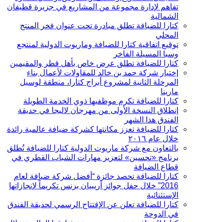
تفاهم لإدارة مجموعة من المشاريع في جزيرة قطيفان
الشمالية
كتارا للضيافة تطلق مبادرة تحت عنوان فخر المنتج
المحلي
توقيع اتفاقية كتارا للضيافة وماريوت الدولية لمنتجع
وسبا المسيلة الفاخر
كتارا للضيافة تطلق عرض خاص بأهل قطر والمقيمين
إختيار شركة حمد بن خالد للمقاولات لأعمال بناء
المرحلة الثانية لمشروع أبراج كتارا، منطقة لوسيل
مارينا
كتارا للضيافة تكرم موظفيها ذوي الخدمة الطويلة
إنطلاق النسخة الأولى من مهرجان لاليجا في حديقة
الفندق هذا الشهر
كتارا للضيافة تعزز مكانتها كشركة ضيافة عالمية رائدة
خلال عام ۲۰١٦
بالتعاون مع شركة ماريوت الدولية كتارا للضيافة تُطلق
برنامج «تحسين» لتعزيز مهارات الشباب القطري في
قطاع الضيافة
كتارا للضيافة تحصد جائزة “أفضل شركة ضيافة لعام
2016” خلال حفل جوائز أريبيان بزنس تكريماً لإنجازاتها
الإستثنائية
كتارا للضيافة تعلن عن الإفتتاح الرسمي لحديقة الفندق
في الدوحة