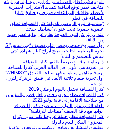
المهنية في قطاع الضيافة من قبل وزارة البلدية والبيئة
متاحف قطر توقع اتفاقية لتمديد الامتيازات الحصرية
لأعضاء بطاقتك إلى الثقافة في جميع فنادق كتارا
للضيافة في قطر
“بمناسبة اليوم الرياضي للدولة: كتارا للضيافة تطلق
عضوية حصرية تحت عنوان “نشاطك حياتك
فندق ريتز كارلتون، الدوحة يعلن عن بداية عصر جديد
من الأناقة
أول مشروع فندقي يحصل على تصنيف “جي ساس” 5
نجوم المنظمة الخليجية تمنح أبراج كتارا شهادة “جي
ساس للتصميم و البناء”
ذا ريباوند: باقة حصرية أطلقتها كتارا للضيافة
في تجربة هي الأولى في العالم العربي كتارا للضيافة
ترسخ مفاهيم متطورة في صناعة الفنادق “WHIMSY”
أول تجربة طعام ثلاثية الأبعاد في فندق الريتزكارلتون،
الدوحة
كتارا للضيافة تحتفل باليوم الوطني 2019
كتارا للضيافة تطلق عرض خاص بأهل قطر والمقيمين
مع صلاحية الإقامة إلى غاية يوليو 2021
للعام الثاني على التوالي ، تستضيف كتارا الضيافة
أبوابها مع باقة الصيف “مفتاحك للرفاهية”
كتارا للضيافة تنظم حملة عروقنا كلها عنابي لإثراء
المخزون البنكي للدم بالدولة
قطيفان للمشاريع وفنادف ريكسوس توقعان مذكرة