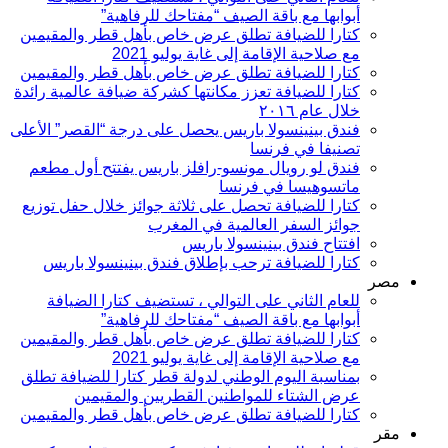
أبوابها مع باقة الصيف “مفتاحك للرفاهية”
كتارا للضيافة تطلق عرض خاص بأهل قطر والمقيمين
مع صلاحية الإقامة إلى غاية يوليو 2021
كتارا للضيافة تطلق عرض خاص بأهل قطر والمقيمين
كتارا للضيافة تعزز مكانتها كشركة ضيافة عالمية رائدة
خلال عام ۲۰١٦
فندق بينينسولا باريس يحصل على درجة “القصر” الأعلى
تصنيفا في فرنسا
فندق لو رويال مونسو-رافلز باريس يفتتح أول مطعم
ماتسوهيسا في فرنسا
كتارا للضيافة تحصل على ثلاثة جوائز خلال حفل توزيع
جوائز السفر العالمية في المغرب
افتتاح فندق بينينسولا باريس
كتارا للضيافة ترحب بإطلاق فندق بينينسولا باريس
مصر
للعام الثاني على التوالي ، تستضيف كتارا الضيافة
أبوابها مع باقة الصيف “مفتاحك للرفاهية”
كتارا للضيافة تطلق عرض خاص بأهل قطر والمقيمين
مع صلاحية الإقامة إلى غاية يوليو 2021
بمناسبة اليوم الوطني لدولة قطر كتارا للضيافة تطلق
عرض الشتاء للمواطنين القطريين والمقيمين
كتارا للضيافة تطلق عرض خاص بأهل قطر والمقيمين
مقر