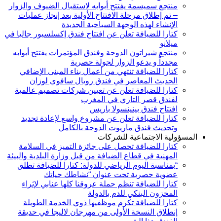
منتجع سميسمة يفتتح أبوابه لاستقبال الضيوف والزوار
– تم إطلاق مرحلة الافتتاح الأولية بعد إنجاز عمليات
الإنشاء لهذه الوجهة السياحية الجديدة
كتارا للضيافة تعلن عن افتتاح فندق إكسلسيور جاليا في
ميلانو
منتجع شيراتون الدوحة وفندق المؤتمرات يفتتح أبوابه
مجدداً و يدعو الزوار لجولة حصرية
كتارا للضيافة تنتهي من أعمال بناء المبنى الإضافي
الحديث المعاصر في فندق رويال سافوي لوزان
كتارا للضيافة تعلن عن تعيين شركات تصميم عالمية
لفندق قصر التازي في المغرب
افتتاح فندق بينينسولا باريس
كتارا للضيافة تعلن عن مشروع واسع لإعادة تجديد
وتحديث فندق ماريوت الدوحة بالكامل
المسؤولية الاجتماعية للشركات
كتارا للضيافة تحصل على جائزة التميز في السلامة
المهنية في قطاع الضيافة من قبل وزارة البلدية والبيئة
“بمناسبة اليوم الرياضي للدولة: كتارا للضيافة تطلق
عضوية حصرية تحت عنوان “نشاطك حياتك
كتارا للضيافة تنظم حملة عروقنا كلها عنابي لإثراء
المخزون البنكي للدم بالدولة
كتارا للضيافة تكرم موظفيها ذوي الخدمة الطويلة
إنطلاق النسخة الأولى من مهرجان لاليجا في حديقة