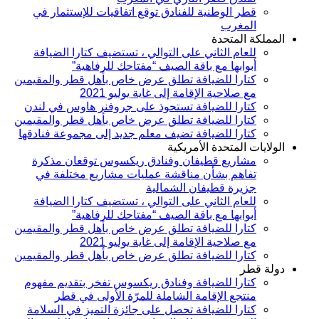
قطر الوطنية للفنادق توقع اتفاقيات للإستثمار في
المغرب
المملكة المتحدة
للعام الثاني على التوالي ، تستضيف كتارا الضيافة
أبوابها مع باقة الصيف “مفتاحك للرفاهية”
كتارا للضيافة تطلق عرض خاص بأهل قطر والمقيمين
مع صلاحية الإقامة إلى غاية يوليو 2021
كتارا للضيافة تستحوذ على جروفنر هاوس في لندن
كتارا للضيافة تطلق عرض خاص بأهل قطر والمقيمين
كتارا للضيافة تضيف معلم جديد إلى مجموعة فنادقها
الولايات المتحدة الأمريكية
مشاريع قطيفان وفنادق ريكسوس توقعان مذكرة
تفاهم بشأن مناقشة عمليات مشاريع مختلفة في
جزيرة قطيفان الشمالية
للعام الثاني على التوالي ، تستضيف كتارا الضيافة
أبوابها مع باقة الصيف “مفتاحك للرفاهية”
كتارا للضيافة تطلق عرض خاص بأهل قطر والمقيمين
مع صلاحية الإقامة إلى غاية يوليو 2021
كتارا للضيافة تطلق عرض خاص بأهل قطر والمقيمين
دولة قطر
كتارا للضيافة وفنادق ريكسوس تفخر بتقديم مفهوم
منتجع الإقامة الشاملة للمرّة الأولى في قطر
كتارا للضيافة تحصل على جائزة التميز في السلامة