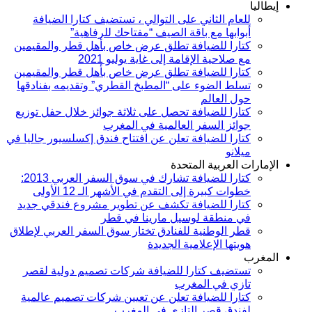
إيطاليا
للعام الثاني على التوالي ، تستضيف كتارا الضيافة
أبوابها مع باقة الصيف “مفتاحك للرفاهية”
كتارا للضيافة تطلق عرض خاص بأهل قطر والمقيمين
مع صلاحية الإقامة إلى غاية يوليو 2021
كتارا للضيافة تطلق عرض خاص بأهل قطر والمقيمين
تسلط الضوء على “المطبخ القطري” وتقديمه بفنادقها
حول العالم
كتارا للضيافة تحصل على ثلاثة جوائز خلال حفل توزيع
جوائز السفر العالمية في المغرب
كتارا للضيافة تعلن عن افتتاح فندق إكسلسيور جاليا في
ميلانو
الإمارات العربية المتحدة
كتارا للضيافة تشارك في سوق السفر العربي 2013:
خطوات كبيرة إلى التقدم في الأشهر الـ 12 الأولى
كتارا للضيافة تكشف عن تطوير مشروع فندقي جديد
في منطقة لوسيل مارينا في قطر
قطر الوطنية للفنادق تختار سوق السفر العربي لإطلاق
هويتها الإعلامية الجديدة
المغرب
تستضيف كتارا للضيافة شركات تصميم دولية لقصر
تازي في المغرب
كتارا للضيافة تعلن عن تعيين شركات تصميم عالمية
لفندق قصر التازي في المغرب