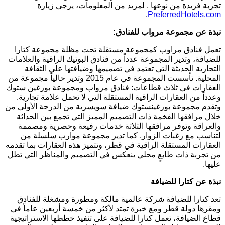
تجربة فريدة من نوعها . لمزيد من المعلومات، يرجى زيارة
.
PreferredHotels.com
نبذة عن مجموعة مرواب للفنادق:
تعمل فنادق مراوب كمجموعة مستقلة تحت مظلة مجموعة كتارا
للضيافة، وتدير المجموعة عدداً من فنادق البوتيك الراقية والعلامات
التجارية الحديثة التي تعتمد في تصميمها وضيافتها على الثقافة
المحلية. تأسست المجموعة في عام 2015 وتدير حالياً مجموعة من
العقارات في ثلاث قطاعات: فنادق مرواب ومجموعة بورغين ستوك
وعدداً من العقارات الراقية المستقلة التي لا تحمل علامة تجارية.
وتقدم مجموعة بورغينستوك ضيافة سويسرية من الدرجة الأولى من
خلال مرافقها الفخمة ذات التصميم المميز التي تجمع بين الحداثة
والعراقة وتوفر مرافقها الثلاثة خدمات رفيعة وحصرية ومصممة
لتناسب مع رغبات الزوار. كما تدير مجموعة موارب سلسلة من
العقارات المستقلة الراقية في قطر، وتتميز هذه العقارات بما تقدمه
من تجربة ذات طابعٍ محلي ينعكس في التصميم والمناظر التي تطل
عليها.
نبذة عن كتارا للضيافة
تعد كتارا للضيافة شركة عالمية مالكة ومطورة ومشغلة للفنادق
ومقرها دولة قطر ومع خبرة تمتد لأكثر من خمسة أربعين عاماً في
قطاع الضيافة، تعمل كتارا للضيافة على تنفيذ خططها الاستراتيجية