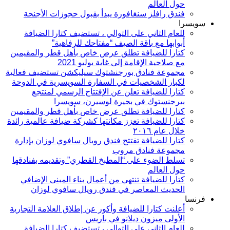
حول العالم
فندق رافلز سنغافورة يبدأ بقبول حجوزات الأجنحة
سويسرا
للعام الثاني على التوالي ، تستضيف كتارا الضيافة
أبوابها مع باقة الصيف “مفتاحك للرفاهية”
كتارا للضيافة تطلق عرض خاص بأهل قطر والمقيمين
مع صلاحية الإقامة إلى غاية يوليو 2021
مجموعة فنادق بورجنشتوك سيليكشن تستضيف فعالية
لكبار الشخصيات في السفارة السويسرية في الدوحة
كتارا للضيافة تعلن عن الإفتتاح الرسمي لمنتجع
بيرجنستوك في بحيرة لوسيرن، سويسرا
كتارا للضيافة تطلق عرض خاص بأهل قطر والمقيمين
كتارا للضيافة تعزز مكانتها كشركة ضيافة عالمية رائدة
خلال عام ۲۰١٦
كتارا للضيافة تفتتح فندق رويال سافوي لوزان بإدارة
مجموعة فنادق مروب
تسلط الضوء على “المطبخ القطري” وتقديمه بفنادقها
حول العالم
كتارا للضيافة تنتهي من أعمال بناء المبنى الإضافي
الحديث المعاصر في فندق رويال سافوي لوزان
فرنسا
أعلنت كتارا للضيافة وأكور عن إطلاق العلامة التجارية
الأولى ميزون ديلانو في باريس
للعام الثاني على التوالي ، تستضيف كتارا الضيافة