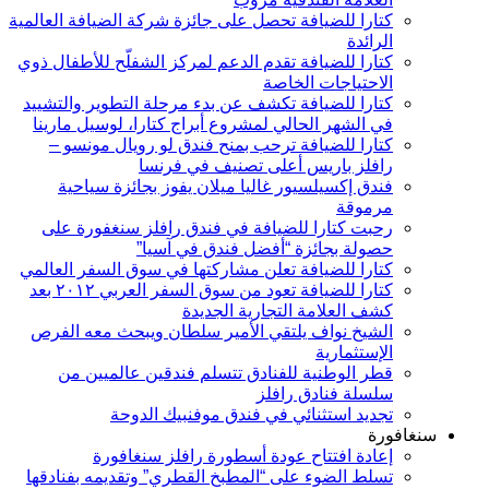
كتارا للضيافة تحصل على جائزة شركة الضيافة العالمية
الرائدة
كتارا للضيافة تقدم الدعم لمركز الشفلّح للأطفال ذوي
الاحتياجات الخاصة
كتارا للضيافة تكشف عن بدء مرحلة التطوير والتشييد
في الشهر الحالي لمشروع أبراج كتارا، لوسيل مارينا
كتارا للضيافة ترحب بمنح فندق لو رويال مونسو –
رافلز باريس أعلى تصنيف في فرنسا
فندق إكسيلسيور غاليا ميلان يفوز بجائزة سياحية
مرموقة
رحبت كتارا للضيافة في فندق رافلز سنغفورة على
حصولة بجائزة “أفضل فندق في آسيا”
كتارا للضيافة تعلن مشاركتها في سوق السفر العالمي
كتارا للضيافة تعود من سوق السفر العربي ٢٠١٢ بعد
كشف العلامة التجارية الجديدة
الشيخ نواف يلتقي الأمير سلطان ويبحث معه الفرص
الإستثمارية
قطر الوطنية للفنادق تتسلم فندقين عالميين من
سلسلة فنادق رافلز
تجديد استثنائي في فندق موفنبيك الدوحة
سنغافورة
إعادة افتتاح عودة أسطورة رافلز سنغافورة
تسلط الضوء على “المطبخ القطري” وتقديمه بفنادقها