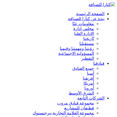
الصفحة الرئيسية
نبذة عن كتارا للضيافة
معلومات عنّا
مجلس إدارة
الإدارة العليا
تّاريخنا
مستقبلنا
رؤيتنا ومهمتنا وقيمنا
المسؤولية الاجتماعية
التقطير
فنادقنا
جميع الفنادق
آسيا
أفريقيا
أمريكا
أوروبا
الشرق الأوسط
الشركات التابعة
مجموعة فنادق مروب
قطيفان للمشاريع
مجموعة العلامة التجارية بيرجنستوك