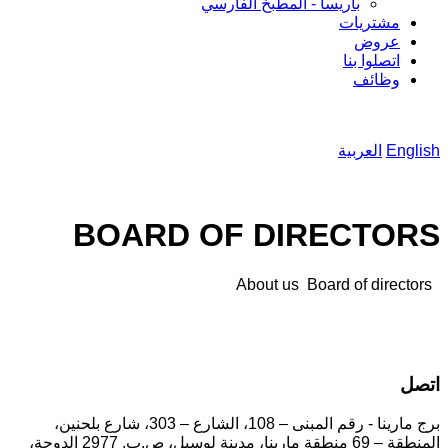
باريسا - المطبخ الفارسي
مشتريات
عروض
اتصلوا بنا
وظائف
English
العربية
BOARD OF DIRECTORS
About us
Board of directors
اتصل
برج مارينا - رقم المبنى – 108، الشارع – 303، شارع بلحنين،
المنطقة – 69 منطقة مارينا، مدينة لوسيل، ص.ب. 2977 الدوحة،